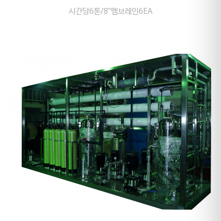
시간당6톤/8"멤브레인6EA