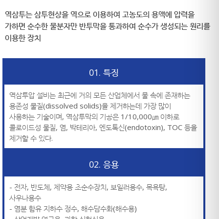
역삼투는 삼투현상을 역으로 이용하여 고농도의 용액에 압력을
가하면 순수한 물분자만 반투막을 통과하여 순수가 생성되는 원리를
이용한 장치
01. 특징
역삼투압 설비는 최근에 거의 모든 산업체에서 물 속에 존재하는
용존성 물질(dissolved solids)을 제거하는데 가장 많이
사용하는 기술이며, 역삼투막의 기공은 1/10,000㎛ 이하로
콜로이드성 물질, 염, 박테리아, 엔도톡신(endotoxin), TOC 등을
제거할 수 있다.
02. 응용
- 전자, 반도체, 제약용 초순수장치, 보일러용수, 목욕탕,
사우나용수
- 염분 함유 지하수 정수, 해수담수화(해수용)