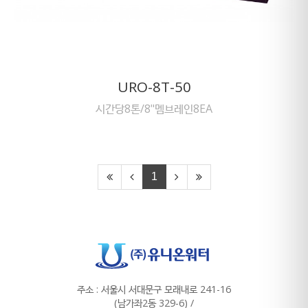
URO-8T-50
시간당8톤/8"멤브레인8EA
1
주소 : 서울시 서대문구 모래내로 241-16
(남가좌2동 329-6) /