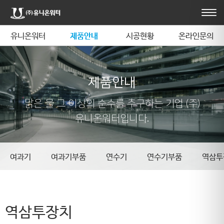
유니온워터
제품안내
시공현황
온라인문의
제품안내
맑은 물 그 이상의 순수를 추구하는 기업 (주)
유니온워터입니다.
여과기
여과기부품
연수기
연수기부품
역삼투
역삼투장치