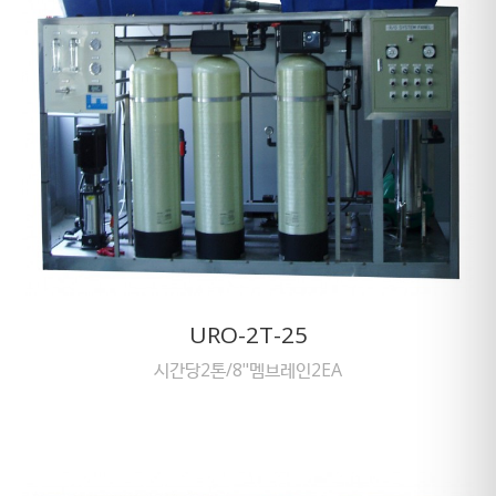
URO-2T-25
시간당2톤/8"멤브레인2EA