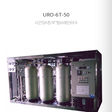
URO-6T-50
시간당6톤/8"멤브레인6EA